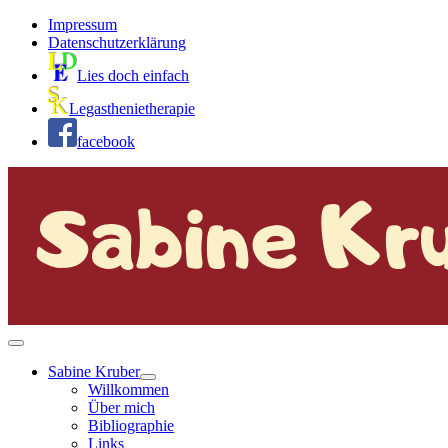
Impressum
Datenschutzerklärung
Lies doch einfach
Legasthenietherapie
facebook
Sabine Kruber
Willkommen
Über mich
Bibliographie
Links