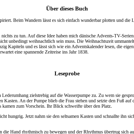
Über dieses Buch
iert. Beim Wandern lässt es sich einfach wunderbar plotten und die La
 nichts zu tun. Auf diese Idee haben mich dänische Advents-TV-Serien ge
 nicht unbedingt weihnachtlich sein muss. Die Weihnachtszeit ummantelt 
zig Kapiteln und es lässt sich wie ein Adventskalender lesen, die eigen
rwartet eine spannende Zeitreise ins Jahr 1838.
Leseprobe
n Lederumhang zielstrebig auf die Wasserpumpe zu. Zu wem sie gesproc
en Kasten. An der Pumpe blieb die Frau stehen und setzte den Fuß auf
 kamen zum Vorschein. Ihr Blick schweifte über den Platz.
ht hungrig. Jetzt nahm sie den seltsamen Kasten und schnallte ihn sich
ann die Hand rhythmisch zu bewegen und der Rhythmus übertrug sich auf 