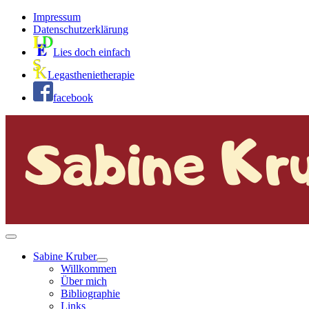
Impressum
Datenschutzerklärung
Lies doch einfach
Legasthenietherapie
facebook
Sabine Kruber
Willkommen
Über mich
Bibliographie
Links