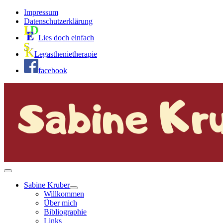
Impressum
Datenschutzerklärung
Lies doch einfach
Legasthenietherapie
facebook
Sabine Kruber
Willkommen
Über mich
Bibliographie
Links