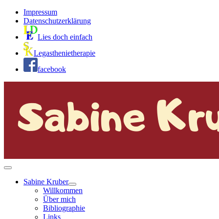
Impressum
Datenschutzerklärung
Lies doch einfach
Legasthenietherapie
facebook
Sabine Kruber
Willkommen
Über mich
Bibliographie
Links